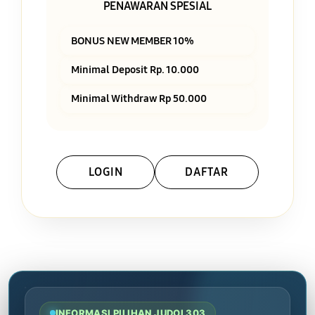
PENAWARAN SPESIAL
BONUS NEW MEMBER 10%
Minimal Deposit Rp. 10.000
Minimal Withdraw Rp 50.000
LOGIN
DAFTAR
Layer Popup Close
INFORMASI PILIHAN JUDOL303