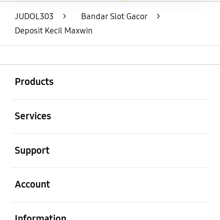
JUDOL303
>
Bandar Slot Gacor
>
Deposit Kecil Maxwin
Buka
Footer Navigation
Products
Buka
Services
Buka
Support
Buka
Account
Buka
Information