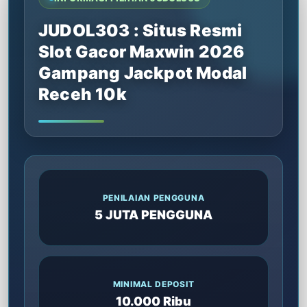
JUDOL303 : Situs Resmi
Slot Gacor Maxwin 2026
Gampang Jackpot Modal
Receh 10k
PENILAIAN PENGGUNA
5 JUTA PENGGUNA
MINIMAL DEPOSIT
10.000 Ribu