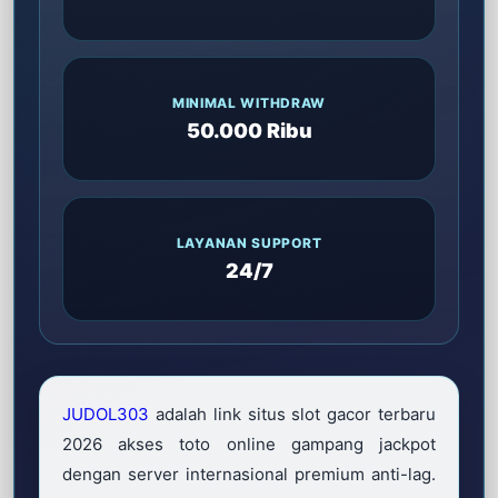
MINIMAL WITHDRAW
50.000 Ribu
LAYANAN SUPPORT
24/7
JUDOL303
adalah link situs slot gacor terbaru
2026 akses toto online gampang jackpot
dengan server internasional premium anti-lag.