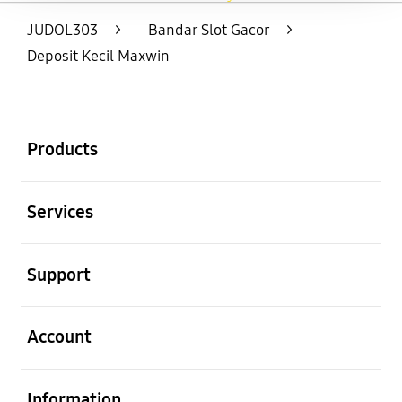
JUDOL303
>
Bandar Slot Gacor
>
Deposit Kecil Maxwin
Buka
Footer Navigation
Products
Buka
Services
Buka
Support
Buka
Account
Buka
Information