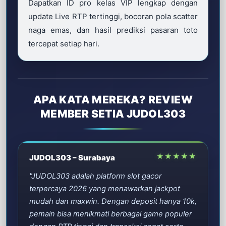
Dapatkan ID pro kelas VIP lengkap dengan
update Live RTP tertinggi, bocoran pola scatter
naga emas, dan hasil prediksi pasaran toto
tercepat setiap hari.
APA KATA MEREKA? REVIEW
MEMBER SETIA JUDOL303
★★★★★
JUDOL303 – Surabaya
"JUDOL303 adalah platform slot gacor
terpercaya 2026 yang menawarkan jackpot
mudah dan maxwin. Dengan deposit hanya 10k,
pemain bisa menikmati berbagai game populer