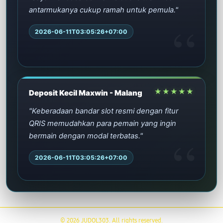
antarmukanya cukup ramah untuk pemula."
2026-06-11T03:05:26+07:00
★★★★★
Deposit Kecil Maxwin - Malang
"Keberadaan bandar slot resmi dengan fitur
QRIS memudahkan para pemain yang ingin
bermain dengan modal terbatas."
2026-06-11T03:05:26+07:00
© 2026 JUDOL303. All rights reserved.