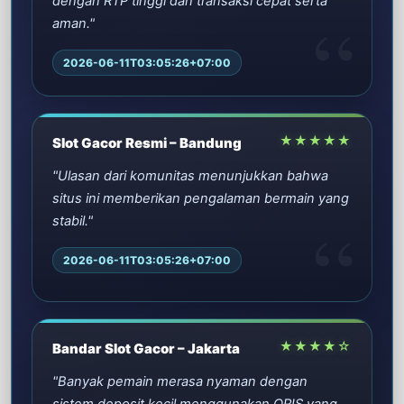
dengan RTP tinggi dan transaksi cepat serta
aman."
2026-06-11T03:05:26+07:00
★★★★★
Slot Gacor Resmi – Bandung
"Ulasan dari komunitas menunjukkan bahwa
situs ini memberikan pengalaman bermain yang
stabil."
2026-06-11T03:05:26+07:00
★★★★☆
Bandar Slot Gacor – Jakarta
"Banyak pemain merasa nyaman dengan