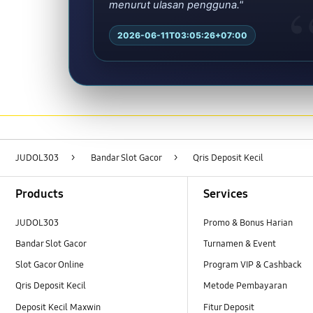
menurut ulasan pengguna."
2026-06-11T03:05:26+07:00
JUDOL303
>
Bandar Slot Gacor
>
Qris Deposit Kecil
Footer Navigation
Products
Services
JUDOL303
Promo & Bonus Harian
Bandar Slot Gacor
Turnamen & Event
Slot Gacor Online
Program VIP & Cashback
Qris Deposit Kecil
Metode Pembayaran
Deposit Kecil Maxwin
Fitur Deposit