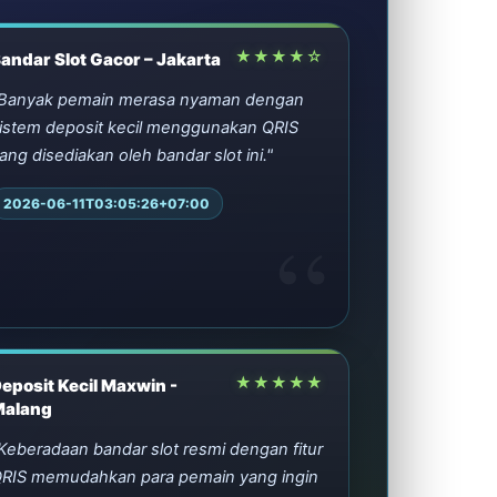
★★★★☆
andar Slot Gacor – Jakarta
Banyak pemain merasa nyaman dengan
istem deposit kecil menggunakan QRIS
ang disediakan oleh bandar slot ini."
2026-06-11T03:05:26+07:00
★★★★★
eposit Kecil Maxwin -
alang
Keberadaan bandar slot resmi dengan fitur
RIS memudahkan para pemain yang ingin