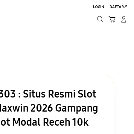
LOGIN
DAFTAR
Cari
Troli
Login/Sign-Up
Cari
03 : Situs Resmi Slot
Maxwin 2026 Gampang
ot Modal Receh 10k