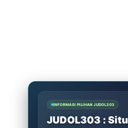
Layer Popup Close
INFORMASI PILIHAN JUDOL303
JUDOL303 : Situ