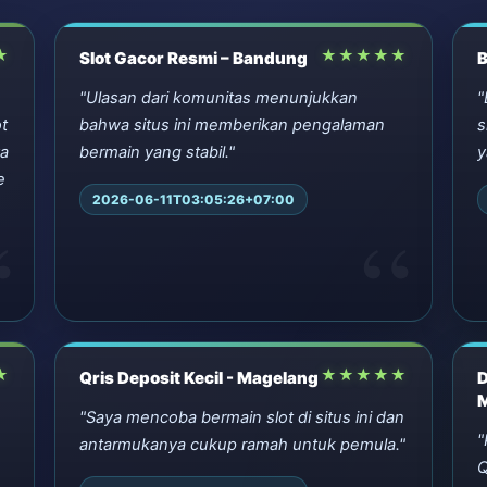
★
★★★★★
Slot Gacor Resmi – Bandung
B
"Ulasan dari komunitas menunjukkan
"
t
bahwa situs ini memberikan pengalaman
s
ya
bermain yang stabil."
y
e
2026-06-11T03:05:26+07:00
★
★★★★★
Qris Deposit Kecil - Magelang
D
M
"Saya mencoba bermain slot di situs ini dan
"
antarmukanya cukup ramah untuk pemula."
Q