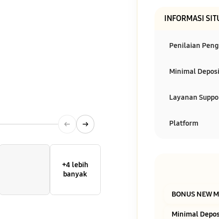
INFORMASI SIT
Penilaian Pen
Minimal Deposi
Layanan Suppo
Sebelumnya
Berikutnya
Platform
+4 lebih
banyak
BONUS NEW M
Minimal Depos