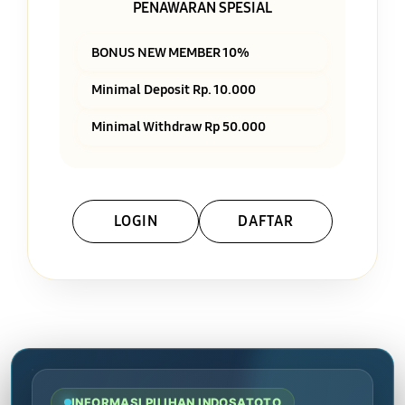
PENAWARAN SPESIAL
BONUS NEW MEMBER 10%
Minimal Deposit Rp. 10.000
Minimal Withdraw Rp 50.000
LOGIN
DAFTAR
Layer Popup Close
INFORMASI PILIHAN INDOSATOTO