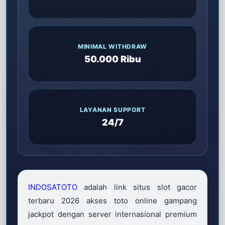
MINIMAL WITHDRAW
50.000 Ribu
LAYANAN SUPPORT
24/7
INDOSATOTO
adalah link situs slot gacor
terbaru 2026 akses toto online gampang
jackpot dengan server internasional premium