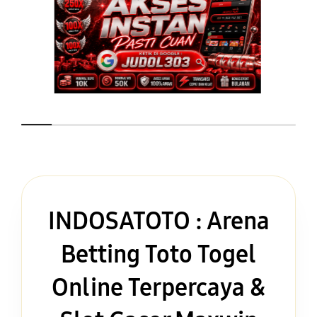
INDOSATOTO : Arena
Betting Toto Togel
Online Terpercaya &