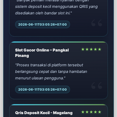
"Banyak pemain merasa nyaman dengan
sistem deposit kecil menggunakan QRIS yang
disediakan oleh bandar slot ini."
2026-06-11T03:05:26+07:00
★★★★★
Slot Gacor Online – Pangkal
Pinang
"Proses transaksi di platform tersebut
berlangsung cepat dan tanpa hambatan
menurut ulasan pengguna."
2026-06-11T03:05:26+07:00
★★★★★
Qris Deposit Kecil - Magelang