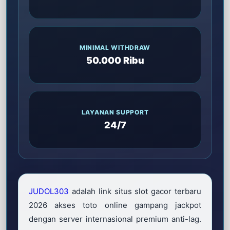
MINIMAL WITHDRAW
50.000 Ribu
LAYANAN SUPPORT
24/7
JUDOL303
adalah link situs slot gacor terbaru
2026 akses toto online gampang jackpot
dengan server internasional premium anti-lag.