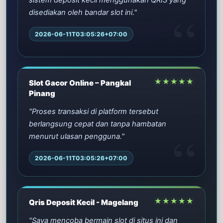
sistem deposit kecil menggunakan QRIS yang
disediakan oleh bandar slot ini."
2026-06-11T03:05:26+07:00
★★★★★
Slot Gacor Online – Pangkal
Pinang
"Proses transaksi di platform tersebut
berlangsung cepat dan tanpa hambatan
menurut ulasan pengguna."
2026-06-11T03:05:26+07:00
★★★★★
Qris Deposit Kecil - Magelang
"Saya mencoba bermain slot di situs ini dan