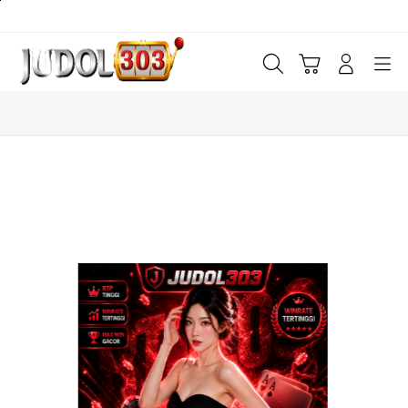
Skip
to
content
Cari
Troli
Login
Navigation
Buka Info Lebih Lanjut