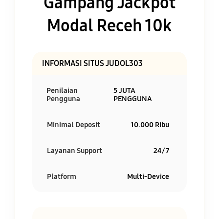
Gampang Jackpot
Modal Receh 10k
INFORMASI SITUS JUDOL303
Penilaian
5 JUTA
Pengguna
PENGGUNA
Minimal Deposit
10.000 Ribu
Layanan Support
24/7
Platform
Multi-Device