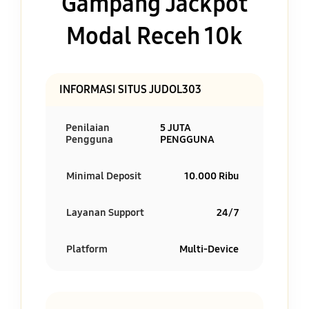
Gampang Jackpot
Modal Receh 10k
INFORMASI SITUS JUDOL303
Penilaian
5 JUTA
Pengguna
PENGGUNA
Minimal Deposit
10.000 Ribu
Layanan Support
24/7
Platform
Multi-Device