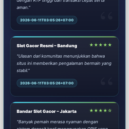
dengan RTP tinggi dan transaksi cepat serta
aman."
2026-06-11T03:05:26+07:00
★★★★★
Slot Gacor Resmi – Bandung
"Ulasan dari komunitas menunjukkan bahwa
situs ini memberikan pengalaman bermain yang
stabil."
2026-06-11T03:05:26+07:00
★★★★☆
Bandar Slot Gacor – Jakarta
"Banyak pemain merasa nyaman dengan