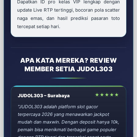
Dapatkan ID pro kelas VIP lengkap dengan
update Live RTP tertinggi, bocoran pola scatter
naga emas, dan hasil prediksi pasaran toto
tercepat setiap hari.
APA KATA MEREKA? REVIEW
MEMBER SETIA JUDOL303
★★★★★
JUDOL303 – Surabaya
"JUDOL303 adalah platform slot gacor
terpercaya 2026 yang menawarkan jackpot
mudah dan maxwin. Dengan deposit hanya 10k,
pemain bisa menikmati berbagai game populer