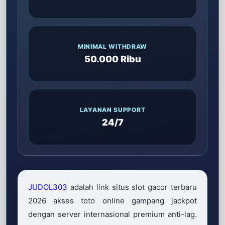
MINIMAL WITHDRAW
50.000 Ribu
LAYANAN SUPPORT
24/7
JUDOL303
adalah link situs slot gacor terbaru
2026 akses toto online gampang jackpot
dengan server internasional premium anti-lag.