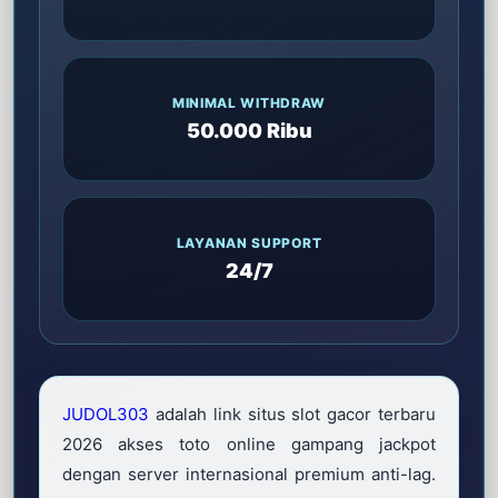
MINIMAL WITHDRAW
50.000 Ribu
LAYANAN SUPPORT
24/7
JUDOL303
adalah link situs slot gacor terbaru
2026 akses toto online gampang jackpot
dengan server internasional premium anti-lag.