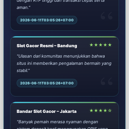
dengan RTP tinggi dan transaksi cepat serta
aman."
2026-06-11T03:05:26+07:00
★★★★★
Slot Gacor Resmi – Bandung
"Ulasan dari komunitas menunjukkan bahwa
situs ini memberikan pengalaman bermain yang
stabil."
2026-06-11T03:05:26+07:00
★★★★☆
Bandar Slot Gacor – Jakarta
"Banyak pemain merasa nyaman dengan