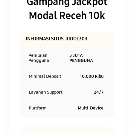
Gampang Jackpot
Modal Receh 10k
INFORMASI SITUS JUDOL303
Penilaian
5 JUTA
Pengguna
PENGGUNA
Minimal Deposit
10.000 Ribu
Layanan Support
24/7
Platform
Multi-Device