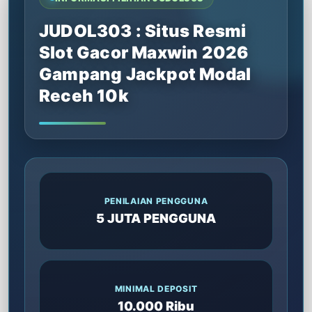
JUDOL303 : Situs Resmi
Slot Gacor Maxwin 2026
Gampang Jackpot Modal
Receh 10k
PENILAIAN PENGGUNA
5 JUTA PENGGUNA
MINIMAL DEPOSIT
10.000 Ribu