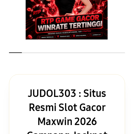
JUDOL303 : Situs
Resmi Slot Gacor
Maxwin 2026