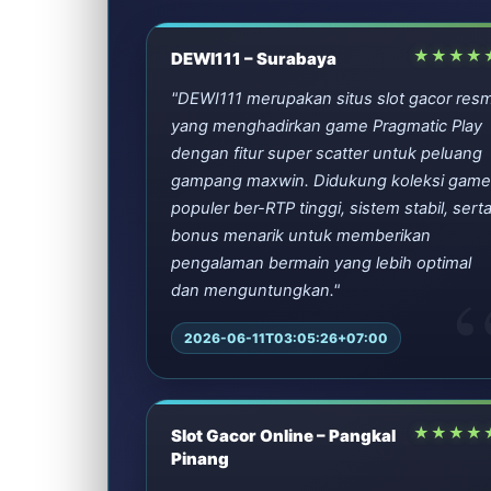
★★★★
DEWI111 – Surabaya
"DEWI111 merupakan situs slot gacor resm
yang menghadirkan game Pragmatic Play
dengan fitur super scatter untuk peluang
gampang maxwin. Didukung koleksi game
populer ber-RTP tinggi, sistem stabil, sert
bonus menarik untuk memberikan
pengalaman bermain yang lebih optimal
dan menguntungkan."
2026-06-11T03:05:26+07:00
★★★★
Slot Gacor Online – Pangkal
Pinang