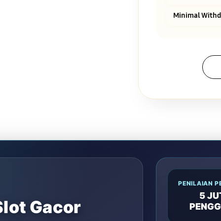
Minimal Withd
PENILAIAN 
5 JU
Slot Gacor
PENG