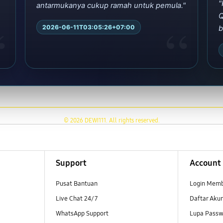
"
antarmukanya cukup ramah untuk pemula."
Q
2026-06-11T03:05:26+07:00
b
© 2026 DEWI111. All rights reserved.
Support
Account
Pusat Bantuan
Login Mem
Live Chat 24/7
Daftar Aku
WhatsApp Support
Lupa Passw