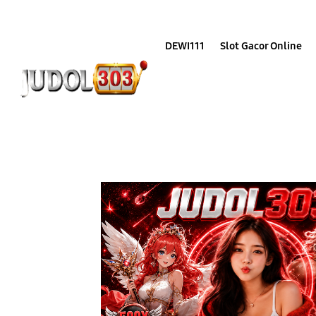
Skip
to
content
DEWI111
Slot Gacor Online
Buka Info Lebih Lanjut