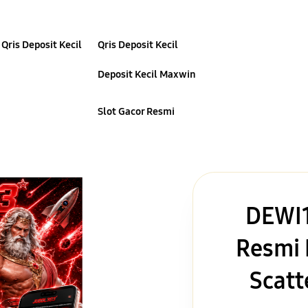
Qris Deposit Kecil
Qris Deposit Kecil
Deposit Kecil Maxwin
Slot Gacor Resmi
DEWI1
Resmi 
Scat