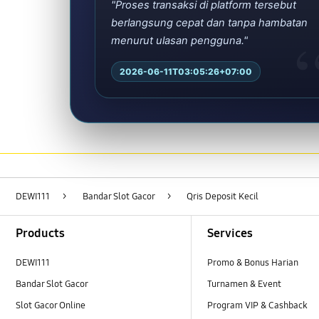
"Proses transaksi di platform tersebut
berlangsung cepat dan tanpa hambatan
menurut ulasan pengguna."
2026-06-11T03:05:26+07:00
DEWI111
>
Bandar Slot Gacor
>
Qris Deposit Kecil
Footer Navigation
Products
Services
DEWI111
Promo & Bonus Harian
Bandar Slot Gacor
Turnamen & Event
Slot Gacor Online
Program VIP & Cashback