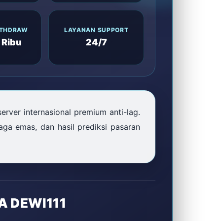
ITHDRAW
LAYANAN SUPPORT
 Ribu
24/7
erver internasional premium anti-lag.
aga emas, dan hasil prediksi pasaran
A DEWI111