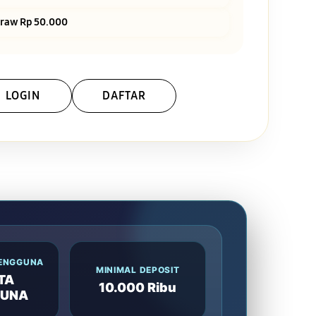
raw Rp 50.000
LOGIN
DAFTAR
PENGGUNA
MINIMAL DEPOSIT
TA
10.000 Ribu
GUNA