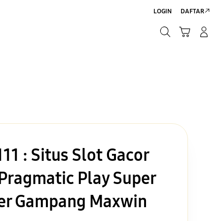
LOGIN
DAFTAR
Cari
Troli
Login/Sign-Up
Cari
11 : Situs Slot Gacor
Pragmatic Play Super
ter Gampang Maxwin