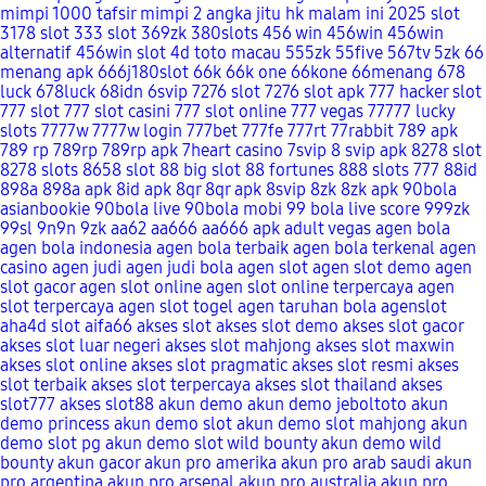
mimpi
1000 tafsir mimpi
2 angka jitu hk malam ini
2025 slot
3178 slot
333 slot
369zk
380slots
456 win
456win
456win
alternatif
456win slot
4d toto macau
555zk
55five
567tv
5zk
66
menang apk
666j180slot
66k
66k one
66kone
66menang
678
luck
678luck
68idn
6svip
7276 slot
7276 slot apk
777 hacker slot
777 slot
777 slot casini
777 slot online
777 vegas
77777 lucky
slots
7777w
7777w login
777bet
777fe
777rt
77rabbit
789 apk
789 rp
789rp
789rp apk
7heart casino
7svip
8 svip apk
8278 slot
8278 slots
8658 slot
88 big slot
88 fortunes
888 slots 777
88id
898a
898a apk
8id apk
8qr
8qr apk
8svip
8zk
8zk apk
90bola
asianbookie
90bola live
90bola mobi
99 bola live score
999zk
99sl
9n9n
9zk
aa62
aa666
aa666 apk
adult vegas
agen bola
agen bola indonesia
agen bola terbaik
agen bola terkenal
agen
casino
agen judi
agen judi bola
agen slot
agen slot demo
agen
slot gacor
agen slot online
agen slot online terpercaya
agen
slot terpercaya
agen slot togel
agen taruhan bola
agenslot
aha4d slot
aifa66
akses slot
akses slot demo
akses slot gacor
akses slot luar negeri
akses slot mahjong
akses slot maxwin
akses slot online
akses slot pragmatic
akses slot resmi
akses
slot terbaik
akses slot terpercaya
akses slot thailand
akses
slot777
akses slot88
akun demo
akun demo jeboltoto
akun
demo princess
akun demo slot
akun demo slot mahjong
akun
demo slot pg
akun demo slot wild bounty
akun demo wild
bounty
akun gacor
akun pro amerika
akun pro arab saudi
akun
pro argentina
akun pro arsenal
akun pro australia
akun pro