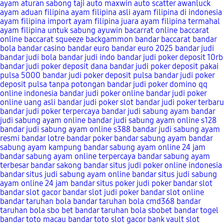
ayam
aturan sabong taji
auto maxwin
auto scatter
awanluck
ayam aduan filipina
ayam filipina asli
ayam filipina di indonesia
ayam filipina import
ayam filipina juara
ayam filipina termahal
ayam filipina untuk sabung
ayuwin
bacarrat online
baccarat
online
baccarat squeeze
backgammon
bandar baccarat
bandar
bola
bandar casino
bandar euro
bandar euro 2025
bandar judi
bandar judi bola
bandar judi indo
bandar judi poker deposit 10rb
bandar judi poker deposit dana
bandar judi poker deposit pakai
pulsa 5000
bandar judi poker deposit pulsa
bandar judi poker
deposit pulsa tanpa potongan
bandar judi poker domino qq
online indonesia
bandar judi poker online
bandar judi poker
online uang asli
bandar judi poker slot
bandar judi poker terbaru
bandar judi poker terpercaya
bandar judi sabung ayam
bandar
judi sabung ayam online
bandar judi sabung ayam online s128
bandar judi sabung ayam online s388
bandar judi sabung ayam
resmi
bandar lotre
bandar poker
bandar sabung ayam
bandar
sabung ayam kampung
bandar sabung ayam online 24 jam
bandar sabung ayam online terpercaya
bandar sabung ayam
terbesar
bandar sakong
bandar situs judi poker online indonesia
bandar situs judi sabung ayam online
bandar situs judi sabung
ayam online 24 jam
bandar situs poker judi poker
bandar slot
bandar slot gacor
bandar slot judi poker
bandar slot online
bandar taruhan bola
bandar taruhan bola cmd368
bandar
taruhan bola sbo bet
bandar taruhan bola sbobet
bandar togel
bandar toto macau
bandar toto slot gacor
bank vault slot