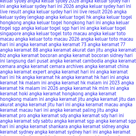
keluar sydey
angka keluar sydey 2026
angka keluar sydey hari
ini
angka keluar sydey hari ini 2026
angka keluar sydey hari ini
live result
angka keluar sydey hari ini live result 2026
angka
keluar sydey lengkap
angka keluar togel hk
angka keluar togel
hongkong
angka keluar togel hongkong hari ini
angka keluar
togel sgp
angka keluar togel sgp hari ini
angka keluar togel
singapore
angka keluar togel toto macau
angka keluar toto
macau
angka keluar toto macau 2026
angka keluar toto macau
hari ini
angka keramat
angka keramat 73
angka keramat 77
angka keramat 88
angka keramat akurat dan jitu
angka keramat
biz
angka keramat bocoran
angka keramat bocoran sidney hari
ini langsung dari pusat
angka keramat cambodia
angka keramat
cemara
angka keramat cemara archives
angka keramat china
angka keramat expert
angka keramat hari ini
angka keramat
hari ini hk
angka keramat hk
angka keramat hk hari ini
angka
keramat hk malam ini
angka keramat hk malam ini 2023
angka
keramat hk malam ini 2026
angka keramat hk mlm ini
angka
keramat hoki
angka keramat hongkong
angka keramat
hongkong malam ini
angka keramat jitu
angka keramat jitu dan
akurat
angka keramat jitu hari ini
angka keramat macau
angka
keramat macau hari ini
angka keramat paling jitu
angka
keramat pro
angka keramat sdy
angka keramat sdy hari ini
angka keramat sdy sabtu
angka keramat sgp
angka keramat sgp
hari ini
angka keramat shankara
angka keramat sidney
angka
keramat sydney
angka keramat sydney hari ini
angka keramat