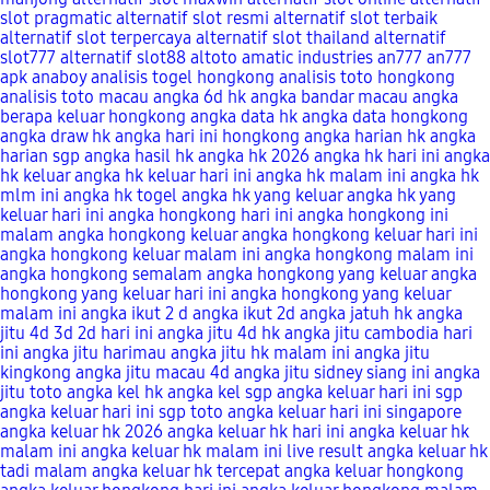
slot pragmatic
alternatif slot resmi
alternatif slot terbaik
alternatif slot terpercaya
alternatif slot thailand
alternatif
slot777
alternatif slot88
altoto
amatic industries
an777
an777
apk
anaboy
analisis togel hongkong
analisis toto hongkong
analisis toto macau
angka 6d hk
angka bandar macau
angka
berapa keluar hongkong
angka data hk
angka data hongkong
angka draw hk
angka hari ini hongkong
angka harian hk
angka
harian sgp
angka hasil hk
angka hk 2026
angka hk hari ini
angka
hk keluar
angka hk keluar hari ini
angka hk malam ini
angka hk
mlm ini
angka hk togel
angka hk yang keluar
angka hk yang
keluar hari ini
angka hongkong hari ini
angka hongkong ini
malam
angka hongkong keluar
angka hongkong keluar hari ini
angka hongkong keluar malam ini
angka hongkong malam ini
angka hongkong semalam
angka hongkong yang keluar
angka
hongkong yang keluar hari ini
angka hongkong yang keluar
malam ini
angka ikut 2 d
angka ikut 2d
angka jatuh hk
angka
jitu 4d 3d 2d hari ini
angka jitu 4d hk
angka jitu cambodia hari
ini
angka jitu harimau
angka jitu hk malam ini
angka jitu
kingkong
angka jitu macau 4d
angka jitu sidney siang ini
angka
jitu toto
angka kel hk
angka kel sgp
angka keluar hari ini sgp
angka keluar hari ini sgp toto
angka keluar hari ini singapore
angka keluar hk 2026
angka keluar hk hari ini
angka keluar hk
malam ini
angka keluar hk malam ini live result
angka keluar hk
tadi malam
angka keluar hk tercepat
angka keluar hongkong