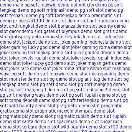
demo main pg soft maxwin
demo nolimit city
demo pg soft
lengkap
demo pg soft mirip asli
demo pg soft slot
demo pg
soft terbaru
demo pg soft terlengkap
demo pragmatic slot
demo princess x1000
demo slot
demo slot anti rungkad
demo
slot anti rungkat
demo slot bonanza
demo slot bounty
demo
slot gacor
demo slot gates of olympus
demo slot gratis
demo
slot gratispragmatic
demo slot heylink
demo slot indonesia
demo slot jackpot
demo slot joker gaming indonesia
demo slot
joker gaming lucky god
demo slot joker gaming roma
demo slot
joker gaming terlengkap
demo slot joker golden dragon
demo
slot joker jewels rupiah
demo slot joker jewels rupiah indonesia
demo slot joker lucky god
demo slot joker mayan gems
demo
slot joker race
demo slot joker roma offline
demo slot mahjong
ways pg soft
demo slot maxwin
demo slot microgaming
demo
slot monster
demo slot pg
demo slot pg anti lag
demo slot pg
lengkap
demo slot pg soft
demo slot pg soft mahjong
demo
slot pg soft mahjong 1
demo slot pg soft mahjong 3
demo slot
pg soft mahjong ways
demo slot pg soft rupiah
demo slot pg
soft tanpa deposit
demo slot pg soft terlengkap
demo slot pg
soft wild bounty
demo slot pragmatic
demo slot pragmatic
gratis
demo slot pragmatic maxwin olympus
demo slot
pragmatic play
demo slot pragmatic rupiah
demo slot rupiah
demo slot santa
demo slot spaceman
demo slot sugar rush
demo slot terbaru
demo slot wild bounty
demo slot x100
demo