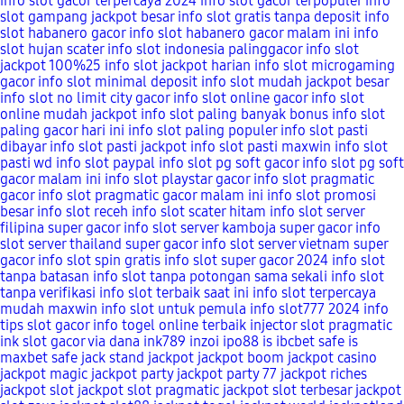
info slot gacor terpercaya 2024
info slot gacor terpopuler
info
slot gampang jackpot besar
info slot gratis tanpa deposit
info
slot habanero gacor
info slot habanero gacor malam ini
info
slot hujan scater
info slot indonesia palinggacor
info slot
jackpot 100%25
info slot jackpot harian
info slot microgaming
gacor
info slot minimal deposit
info slot mudah jackpot besar
info slot no limit city gacor
info slot online gacor
info slot
online mudah jackpot
info slot paling banyak bonus
info slot
paling gacor hari ini
info slot paling populer
info slot pasti
dibayar
info slot pasti jackpot
info slot pasti maxwin
info slot
pasti wd
info slot paypal
info slot pg soft gacor
info slot pg soft
gacor malam ini
info slot playstar gacor
info slot pragmatic
gacor
info slot pragmatic gacor malam ini
info slot promosi
besar
info slot receh
info slot scater hitam
info slot server
filipina super gacor
info slot server kamboja super gacor
info
slot server thailand super gacor
info slot server vietnam super
gacor
info slot spin gratis
info slot super gacor 2024
info slot
tanpa batasan
info slot tanpa potongan sama sekali
info slot
tanpa verifikasi
info slot terbaik saat ini
info slot terpercaya
mudah maxwin
info slot untuk pemula
info slot777 2024
info
tips slot gacor
info togel online terbaik
injector slot pragmatic
ink slot gacor via dana
ink789
inzoi
ipo88
is ibcbet safe
is
maxbet safe
jack stand
jackpot
jackpot boom
jackpot casino
jackpot magic
jackpot party
jackpot party 77
jackpot riches
jackpot slot
jackpot slot pragmatic
jackpot slot terbesar
jackpot