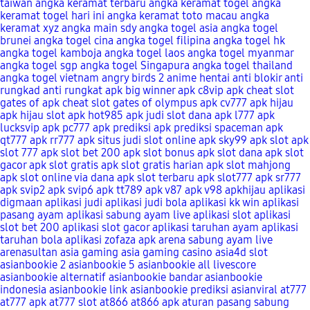
taiwan
angka keramat terbaru
angka keramat togel
angka
keramat togel hari ini
angka keramat toto macau
angka
keramat xyz
angka main sdy
angka togel asia
angka togel
brunei
angka togel cina
angka togel filipina
angka togel hk
angka togel kamboja
angka togel laos
angka togel myanmar
angka togel sgp
angka togel Singapura
angka togel thailand
angka togel vietnam
angry birds 2
anime hentai
anti blokir
anti
rungkad
anti rungkat
apk big winner
apk c8vip
apk cheat slot
gates of
apk cheat slot gates of olympus
apk cv777
apk hijau
apk hijau slot
apk hot985
apk judi slot dana
apk l777
apk
lucksvip
apk pc777
apk prediksi
apk prediksi spaceman
apk
qt777
apk rr777
apk situs judi slot online
apk sky99
apk slot
apk
slot 777
apk slot bet 200
apk slot bonus
apk slot dana
apk slot
gacor
apk slot gratis
apk slot gratis harian
apk slot mahjong
apk slot online via dana
apk slot terbaru
apk slot777
apk sr777
apk svip2
apk svip6
apk tt789
apk v87
apk v98
apkhijau
aplikasi
digmaan
aplikasi judi
aplikasi judi bola
aplikasi kk win
aplikasi
pasang ayam
aplikasi sabung ayam live
aplikasi slot
aplikasi
slot bet 200
aplikasi slot gacor
aplikasi taruhan ayam
aplikasi
taruhan bola
aplikasi zofaza apk
arena sabung ayam live
arenasultan
asia gaming
asia gaming casino
asia4d slot
asianbookie 2
asianbookie 5
asianbookie all livescore
asianbookie alternatif
asianbookie bandar
asianbookie
indonesia
asianbookie link
asianbookie prediksi
asianviral
at777
at777 apk
at777 slot
at866
at866 apk
aturan pasang sabung