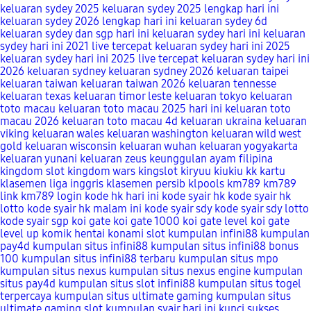
keluaran sydey 2025
keluaran sydey 2025 lengkap hari ini
keluaran sydey 2026 lengkap hari ini
keluaran sydey 6d
keluaran sydey dan sgp hari ini
keluaran sydey hari ini
keluaran
sydey hari ini 2021 live tercepat
keluaran sydey hari ini 2025
keluaran sydey hari ini 2025 live tercepat
keluaran sydey hari ini
2026
keluaran sydney
keluaran sydney 2026
keluaran taipei
keluaran taiwan
keluaran taiwan 2026
keluaran tennesse
keluaran texas
keluaran timor leste
keluaran tokyo
keluaran
toto macau
keluaran toto macau 2025 hari ini
keluaran toto
macau 2026
keluaran toto macau 4d
keluaran ukraina
keluaran
viking
keluaran wales
keluaran washington
keluaran wild west
gold
keluaran wisconsin
keluaran wuhan
keluaran yogyakarta
keluaran yunani
keluaran zeus
keunggulan ayam filipina
kingdom slot
kingdom wars
kingslot
kiryuu
kiukiu
kk kartu
klasemen liga inggris
klasemen persib
klpools
km789
km789
link
km789 login
kode hk hari ini
kode syair hk
kode syair hk
lotto
kode syair hk malam ini
kode syair sdy
kode syair sdy lotto
kode syair sgp
koi gate
koi gate 1000
koi gate level
koi gate
level up
komik hentai
konami slot
kumpulan infini88
kumpulan
pay4d
kumpulan situs infini88
kumpulan situs infini88 bonus
100
kumpulan situs infini88 terbaru
kumpulan situs mpo
kumpulan situs nexus
kumpulan situs nexus engine
kumpulan
situs pay4d
kumpulan situs slot infini88
kumpulan situs togel
terpercaya
kumpulan situs ultimate gaming
kumpulan situs
ultimate gaming slot
kumpulan syair hari ini
kunci sukses