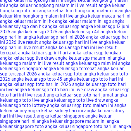
angka keluar hongkong hari ini
angka keluar hongkong malam
ini
angka keluar hongkong malam ini live result
angka keluar
hongkong mlm ini
angka keluar kim hongkong malam ini
angka
keluar kim hongkong malam ini live
angka keluar macau hari ini
angka keluar malam ini hk
angka keluar malam ini sgp
angka
keluar sdy sgp dan hk
angka keluar sgp
angka keluar sgp 12 juni
2026
angka keluar sgp 2026
angka keluar sgp 4d
angka keluar
sgp hari ini
angka keluar sgp hari ini 2026
angka keluar sgp hari
ini 2026 live result
angka keluar sgp hari ini live
angka keluar
sgp hari ini live result
angka keluar sgp hari ini live result
tercepat
angka keluar sgp ini hari
angka keluar sgp lengkap
angka keluar sgp live draw
angka keluar sgp malam ini
angka
keluar sgp malam ini live result
angka keluar sgp mlm ini
angka
keluar sgp singapore
angka keluar sgp tercepat
angka keluar
sgp tercepat 2026
angka keluar sgp toto
angka keluar sgp toto
2026
angka keluar sgp toto 45
angka keluar sgp toto hari ini
angka keluar sgp toto hari ini 2026
angka keluar sgp toto hari
ini live
angka keluar sgp toto hari ini live draw
angka keluar sgp
toto hari ini live result
angka keluar sgp toto hari jumat
angka
keluar sgp toto live
angka keluar sgp toto live draw
angka
keluar sgp toto lottery
angka keluar sgp toto malam ini
angka
keluar sidney
angka keluar sidney hari ini
angka keluar sidney
hari ini live result
angka keluar singapore
angka keluar
singapore hari ini
angka keluar singapore malam ini
angka
keluar singapore toto
angka keluar singapore toto hari ini
angka