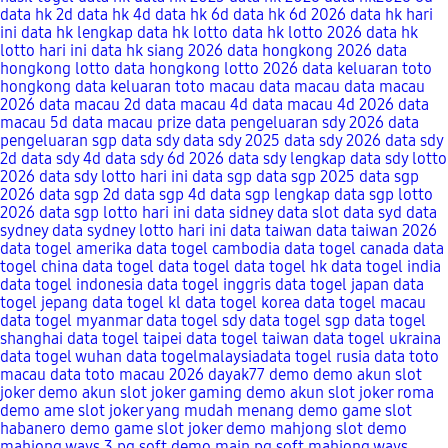
data hk 2d
data hk 4d
data hk 6d
data hk 6d 2026
data hk hari
ini
data hk lengkap
data hk lotto
data hk lotto 2026
data hk
lotto hari ini
data hk siang 2026
data hongkong 2026
data
hongkong lotto
data hongkong lotto 2026
data keluaran toto
hongkong
data keluaran toto macau
data macau
data macau
2026
data macau 2d
data macau 4d
data macau 4d 2026
data
macau 5d
data macau prize
data pengeluaran sdy 2026
data
pengeluaran sgp
data sdy
data sdy 2025
data sdy 2026
data sdy
2d
data sdy 4d
data sdy 6d 2026
data sdy lengkap
data sdy lotto
2026
data sdy lotto hari ini
data sgp
data sgp 2025
data sgp
2026
data sgp 2d
data sgp 4d
data sgp lengkap
data sgp lotto
2026
data sgp lotto hari ini
data sidney
data slot
data syd
data
sydney
data sydney lotto hari ini
data taiwan
data taiwan 2026
data togel amerika
data togel cambodia
data togel canada
data
togel china
data togel data togel
data togel hk
data togel india
data togel indonesia
data togel inggris
data togel japan
data
togel jepang
data togel kl
data togel korea
data togel macau
data togel myanmar
data togel sdy
data togel sgp
data togel
shanghai
data togel taipei
data togel taiwan
data togel ukraina
data togel wuhan
data togelmalaysiadata togel rusia
data toto
macau
data toto macau 2026
dayak77
demo
demo akun slot
joker
demo akun slot joker gaming
demo akun slot joker roma
demo ame slot joker yang mudah menang
demo game slot
habanero
demo game slot joker
demo mahjong slot
demo
mahjong ways 3 pg soft
demo main pg soft mahjong ways