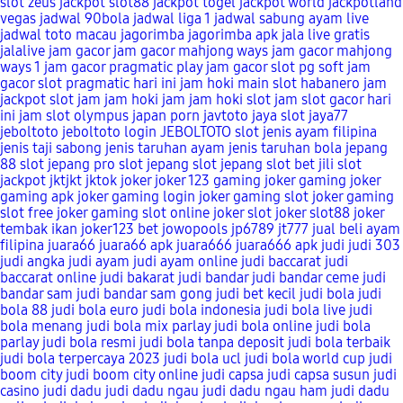
slot zeus
jackpot slot88
jackpot togel
jackpot world
jackpotland
vegas
jadwal 90bola
jadwal liga 1
jadwal sabung ayam live
jadwal toto macau
jagorimba
jagorimba apk
jala live gratis
jalalive
jam gacor
jam gacor mahjong ways
jam gacor mahjong
ways 1
jam gacor pragmatic play
jam gacor slot pg soft
jam
gacor slot pragmatic hari ini
jam hoki main slot habanero
jam
jackpot slot
jam jam hoki
jam jam hoki slot
jam slot gacor hari
ini
jam slot olympus
japan porn
javtoto
jaya slot
jaya77
jeboltoto
jeboltoto login
JEBOLTOTO slot
jenis ayam filipina
jenis taji sabong
jenis taruhan ayam
jenis taruhan bola
jepang
88 slot
jepang pro slot
jepang slot
jepang slot bet
jili slot
jackpot
jktjkt
jktok
joker
joker 123 gaming
joker gaming
joker
gaming apk
joker gaming login
joker gaming slot
joker gaming
slot free
joker gaming slot online
joker slot
joker slot88
joker
tembak ikan
joker123 bet
jowopools
jp6789
jt777
jual beli ayam
filipina
juara66
juara66 apk
juara666
juara666 apk
judi
judi 303
judi angka
judi ayam
judi ayam online
judi baccarat
judi
baccarat online
judi bakarat
judi bandar
judi bandar ceme
judi
bandar sam
judi bandar sam gong
judi bet kecil
judi bola
judi
bola 88
judi bola euro
judi bola indonesia
judi bola live
judi
bola menang
judi bola mix parlay
judi bola online
judi bola
parlay
judi bola resmi
judi bola tanpa deposit
judi bola terbaik
judi bola terpercaya 2023
judi bola ucl
judi bola world cup
judi
boom city
judi boom city online
judi capsa
judi capsa susun
judi
casino
judi dadu
judi dadu ngau
judi dadu ngau ham
judi dadu