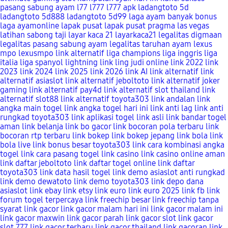
pasang sabung ayam
l77
l777
l777 apk
ladangtoto 5d
ladangtoto 5d888
ladangtoto 5d99
laga ayam banyak bonus
laga ayamonline
lapak pusat
lapak pusat pragma
las vegas
latihan sabong taji
layar kaca 21
layarkaca21
legalitas digmaan
legalitas pasang sabung ayam
legalitas taruhan ayam
lexus
mpo
lexusmpo link alternatif
liga champions
liga inggris
liga
italia
liga spanyol
lightning link
ling judi online
link 2022
link
2023
link 2024
link 2025
link 2026
link AI
link alternatif
link
alternatif asiaslot
link alternatif jeboltoto
link alternatif joker
gaming
link alternatif pay4d
link alternatif slot thailand
link
alternatif slot88
link alternatif toyota303
link andalan
link
angka main togel
link angka togel hari ini
link anti lag
link anti
rungkad toyota303
link aplikasi togel
link asli
link bandar togel
aman
link belanja
link bo gacor
link bocoran pola terbaru
link
bocoran rtp terbaru
link bokep
link bokep jepang
link bola
link
bola live
link bonus besar toyota303
link cara kombinasi angka
togel
link cara pasang togel
link casino
link casino online aman
link daftar jeboltoto
link daftar togel online
link daftar
toyota303
link data hasil togel
link demo asiaslot anti rungkad
link demo dewatoto
link demo toyota303
link depo dana
asiaslot
link ebay
link etsy
link euro
link euro 2025
link fb
link
forum togel terpercaya
link freechip besar
link freechip tanpa
syarat
link gacor
link gacor malam hari ini
link gacor malam ini
link gacor maxwin
link gacor parah
link gacor slot
link gacor
slot 777
link gacor terbaru
link gacor thailand
link gacoran
link