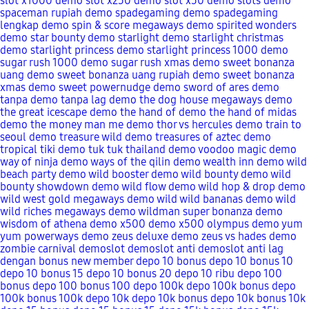
slot x1000
demo slot x250
demo slot x50
demo slots
demo
spaceman rupiah
demo spadegaming
demo spadegaming
lengkap
demo spin & score megaways
demo spirited wonders
demo star bounty
demo starlight
demo starlight christmas
demo starlight princess
demo starlight princess 1000
demo
sugar rush 1000
demo sugar rush xmas
demo sweet bonanza
uang
demo sweet bonanza uang rupiah
demo sweet bonanza
xmas
demo sweet powernudge
demo sword of ares
demo
tanpa
demo tanpa lag
demo the dog house megaways
demo
the great icescape
demo the hand of
demo the hand of midas
demo the money man me
demo thor vs hercules
demo train to
seoul
demo treasure wild
demo treasures of aztec
demo
tropical tiki
demo tuk tuk thailand
demo voodoo magic
demo
way of ninja
demo ways of the qilin
demo wealth inn
demo wild
beach party
demo wild booster
demo wild bounty
demo wild
bounty showdown
demo wild flow
demo wild hop & drop
demo
wild west gold megaways
demo wild wild bananas
demo wild
wild riches megaways
demo wildman super bonanza
demo
wisdom of athena
demo x500
demo x500 olympus
demo yum
yum powerways
demo zeus deluxe
demo zeus vs hades
demo
zombie carnival
demoslot
demoslot anti
demoslot anti lag
dengan bonus new member
depo 10 bonus
depo 10 bonus 10
depo 10 bonus 15
depo 10 bonus 20
depo 10 ribu
depo 100
bonus
depo 100 bonus 100
depo 100k
depo 100k bonus
depo
100k bonus 100k
depo 10k
depo 10k bonus
depo 10k bonus 10k