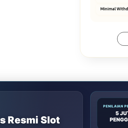
Minimal Withd
PENILAIAN 
5 JU
s Resmi Slot
PENG