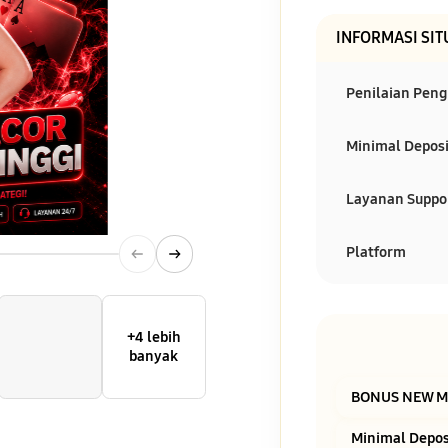
INFORMASI SIT
Penilaian Pen
Minimal Deposi
Layanan Suppo
Sebelumnya
Berikutnya
Platform
+4 lebih
banyak
BONUS NEW M
Minimal Depos