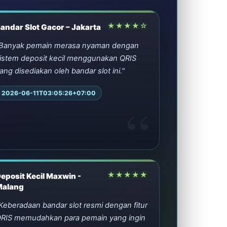
★★★★☆
andar Slot Gacor – Jakarta
Banyak pemain merasa nyaman dengan
istem deposit kecil menggunakan QRIS
ang disediakan oleh bandar slot ini."
2026-06-11T03:05:26+07:00
★★★★★
eposit Kecil Maxwin -
alang
Keberadaan bandar slot resmi dengan fitur
RIS memudahkan para pemain yang ingin