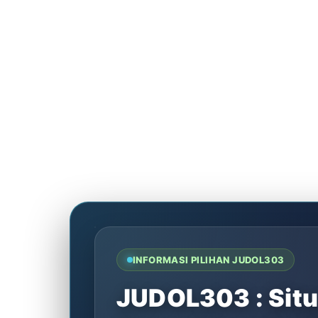
Layer Popup Close
INFORMASI PILIHAN JUDOL303
JUDOL303 : Situ