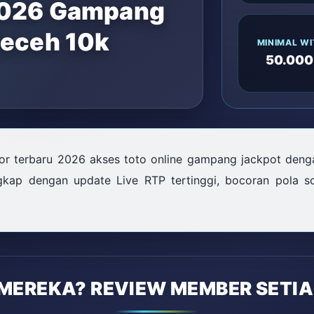
2026 Gampang
Receh 10k
MINIMAL W
50.000
cor terbaru 2026 akses toto online gampang jackpot denga
gkap dengan update Live RTP tertinggi, bocoran pola sc
MEREKA? REVIEW MEMBER SETI