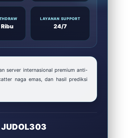
ITHDRAW
LAYANAN SUPPORT
 Ribu
24/7
n server internasional premium anti-
atter naga emas, dan hasil prediksi
A JUDOL303