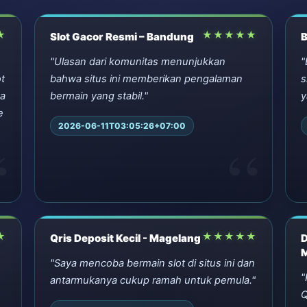
★
★★★★★
Slot Gacor Resmi – Bandung
B
"Ulasan dari komunitas menunjukkan
"
t
bahwa situs ini memberikan pengalaman
s
ya
bermain yang stabil."
y
e
2026-06-11T03:05:26+07:00
★
★★★★★
Qris Deposit Kecil - Magelang
D
M
"Saya mencoba bermain slot di situs ini dan
"
antarmukanya cukup ramah untuk pemula."
Q