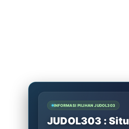
Layer Popup Close
INFORMASI PILIHAN JUDOL303
JUDOL303 : Situ