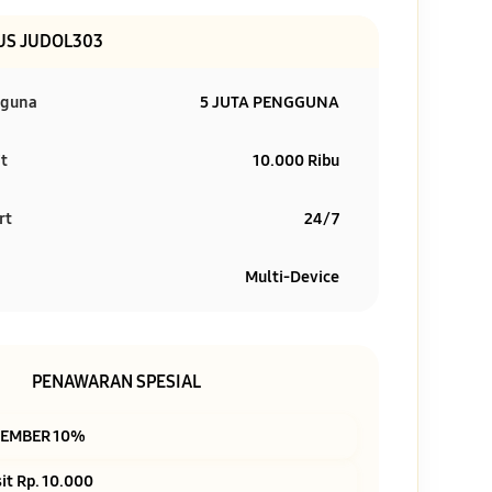
US JUDOL303
gguna
5 JUTA PENGGUNA
t
10.000 Ribu
rt
24/7
Multi-Device
PENAWARAN SPESIAL
EMBER 10%
it Rp. 10.000