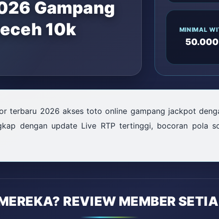
2026 Gampang
Receh 10k
MINIMAL W
50.000
cor terbaru 2026 akses toto online gampang jackpot denga
gkap dengan update Live RTP tertinggi, bocoran pola sc
MEREKA? REVIEW MEMBER SETI