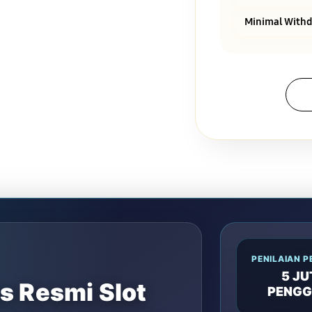
Minimal Withd
PENILAIAN 
5 JU
s Resmi Slot
PENG