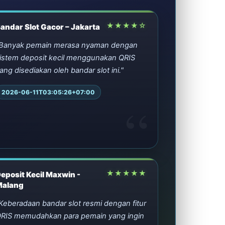
★★★★☆
andar Slot Gacor – Jakarta
Banyak pemain merasa nyaman dengan
istem deposit kecil menggunakan QRIS
ang disediakan oleh bandar slot ini."
2026-06-11T03:05:26+07:00
★★★★★
eposit Kecil Maxwin -
alang
Keberadaan bandar slot resmi dengan fitur
RIS memudahkan para pemain yang ingin