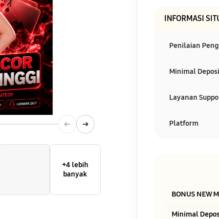
INFORMASI SIT
Penilaian Pen
Minimal Deposi
Layanan Suppo
Sebelumnya
Berikutnya
Platform
+4 lebih
banyak
BONUS NEW M
Minimal Depos