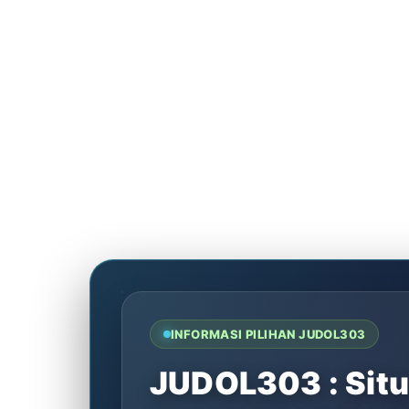
Layer Popup Close
INFORMASI PILIHAN JUDOL303
JUDOL303 : Situ