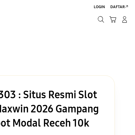
LOGIN
DAFTAR
Cari
Troli
Login/Sign-Up
Cari
03 : Situs Resmi Slot
Maxwin 2026 Gampang
ot Modal Receh 10k