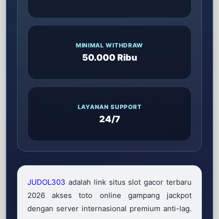
MINIMAL WITHDRAW
50.000 Ribu
LAYANAN SUPPORT
24/7
JUDOL303
adalah link situs slot gacor terbaru
2026 akses toto online gampang jackpot
dengan server internasional premium anti-lag.