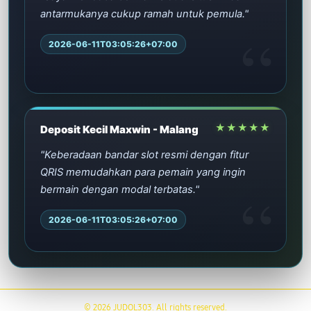
antarmukanya cukup ramah untuk pemula."
2026-06-11T03:05:26+07:00
★★★★★
Deposit Kecil Maxwin - Malang
"Keberadaan bandar slot resmi dengan fitur
QRIS memudahkan para pemain yang ingin
bermain dengan modal terbatas."
2026-06-11T03:05:26+07:00
© 2026 JUDOL303. All rights reserved.