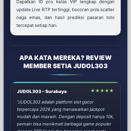
Dapatkan ID pro kelas VIP lengkap dengan
update Live RTP tertinggi, bocoran pola scatter
naga emas, dan hasil prediksi pasaran toto
tercepat setiap hari.
APA KATA MEREKA? REVIEW
MEMBER SETIA JUDOL303
★★★★★
JUDOL303 – Surabaya
"JUDOL303 adalah platform slot gacor
terpercaya 2026 yang menawarkan jackpot
mudah dan maxwin. Dengan deposit hanya 10k,
pemain bisa menikmati berbagai game populer