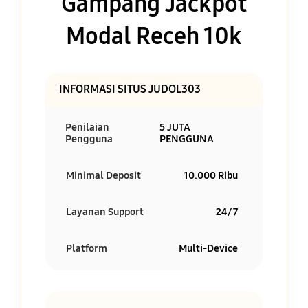
Gampang Jackpot
Modal Receh 10k
INFORMASI SITUS JUDOL303
Penilaian
5 JUTA
Pengguna
PENGGUNA
Minimal Deposit
10.000 Ribu
Layanan Support
24/7
Platform
Multi-Device