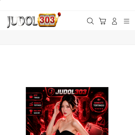
Skip
to
content
Cari
Troli
Login
Navigation
Buka Info Lebih Lanjut