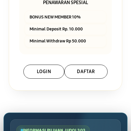
PENAWARAN SPESIAL
BONUS NEW MEMBER 10%
Minimal Deposit Rp. 10.000
Minimal Withdraw Rp 50.000
LOGIN
DAFTAR
Layer Popup Close
INFORMASI PILIHAN JUDOL303