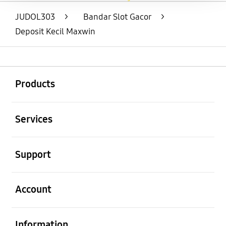
JUDOL303
>
Bandar Slot Gacor
>
Deposit Kecil Maxwin
Buka
Footer Navigation
Products
Buka
Services
Buka
Support
Buka
Account
Buka
Information