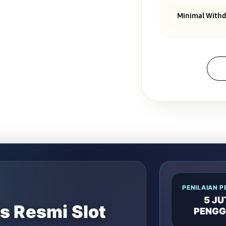
Minimal Withd
PENILAIAN 
5 JU
s Resmi Slot
PENG