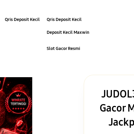
Qris Deposit Kecil
Qris Deposit Kecil
Deposit Kecil Maxwin
Slot Gacor Resmi
JUDOL3
Gacor 
Jackp