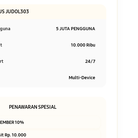
US JUDOL303
gguna
5 JUTA PENGGUNA
t
10.000 Ribu
rt
24/7
Multi-Device
PENAWARAN SPESIAL
EMBER 10%
it Rp. 10.000