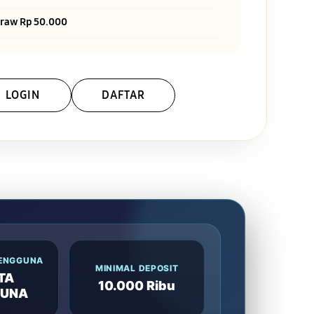
raw Rp 50.000
LOGIN
DAFTAR
PENGGUNA
MINIMAL DEPOSIT
TA
10.000 Ribu
GUNA