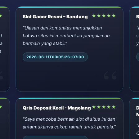
★
★★★★★
Slot Gacor Resmi – Bandung
B
"Ulasan dari komunitas menunjukkan
"
t
bahwa situs ini memberikan pengalaman
s
ya
bermain yang stabil."
y
e
2026-06-11T03:05:26+07:00
★
★★★★★
Qris Deposit Kecil - Magelang
D
M
"Saya mencoba bermain slot di situs ini dan
"
antarmukanya cukup ramah untuk pemula."
Q