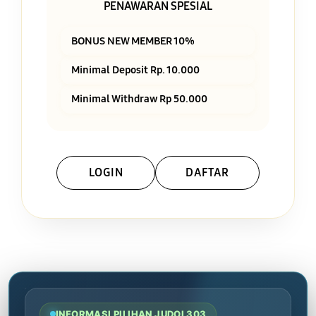
PENAWARAN SPESIAL
BONUS NEW MEMBER 10%
Minimal Deposit Rp. 10.000
Minimal Withdraw Rp 50.000
LOGIN
DAFTAR
Layer Popup Close
INFORMASI PILIHAN JUDOL303