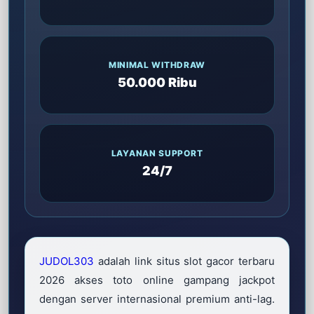
MINIMAL WITHDRAW
50.000 Ribu
LAYANAN SUPPORT
24/7
JUDOL303
adalah link situs slot gacor terbaru
2026 akses toto online gampang jackpot
dengan server internasional premium anti-lag.