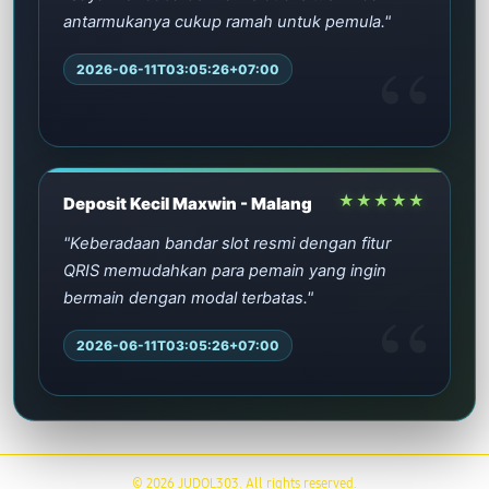
antarmukanya cukup ramah untuk pemula."
2026-06-11T03:05:26+07:00
★★★★★
Deposit Kecil Maxwin - Malang
"Keberadaan bandar slot resmi dengan fitur
QRIS memudahkan para pemain yang ingin
bermain dengan modal terbatas."
2026-06-11T03:05:26+07:00
© 2026 JUDOL303. All rights reserved.