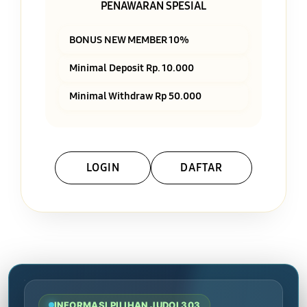
PENAWARAN SPESIAL
BONUS NEW MEMBER 10%
Minimal Deposit Rp. 10.000
Minimal Withdraw Rp 50.000
LOGIN
DAFTAR
Layer Popup Close
INFORMASI PILIHAN JUDOL303