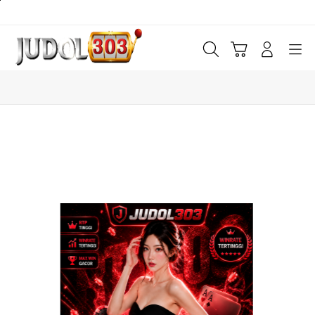
Skip
to
content
Cari
Troli
Login
Navigation
Buka Info Lebih Lanjut