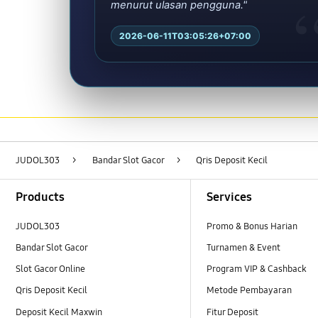
menurut ulasan pengguna."
2026-06-11T03:05:26+07:00
JUDOL303
>
Bandar Slot Gacor
>
Qris Deposit Kecil
Footer Navigation
Products
Services
JUDOL303
Promo & Bonus Harian
Bandar Slot Gacor
Turnamen & Event
Slot Gacor Online
Program VIP & Cashback
Qris Deposit Kecil
Metode Pembayaran
Deposit Kecil Maxwin
Fitur Deposit