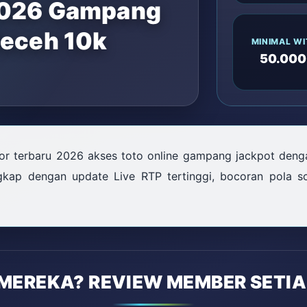
2026 Gampang
Receh 10k
MINIMAL W
50.000
cor terbaru 2026 akses toto online gampang jackpot denga
gkap dengan update Live RTP tertinggi, bocoran pola sc
MEREKA? REVIEW MEMBER SETI