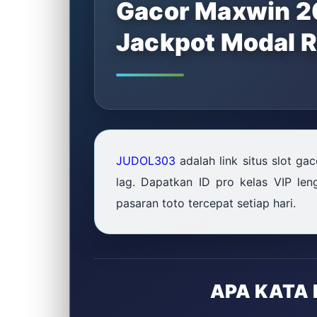
Gacor Maxwin 
Jackpot Modal 
JUDOL303
adalah link situs slot ga
lag. Dapatkan ID pro kelas VIP len
pasaran toto tercepat setiap hari.
APA KATA 