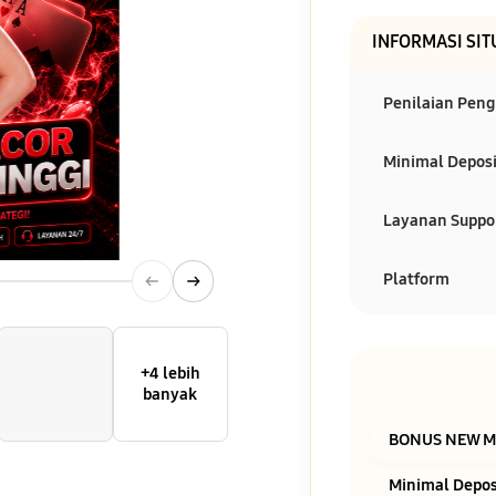
INFORMASI SIT
Penilaian Pen
Minimal Deposi
Layanan Suppo
Sebelumnya
Berikutnya
Platform
+4 lebih
banyak
BONUS NEW M
Minimal Depos