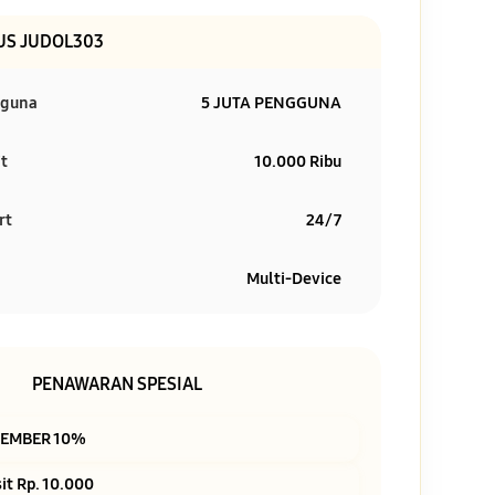
US JUDOL303
gguna
5 JUTA PENGGUNA
t
10.000 Ribu
rt
24/7
Multi-Device
PENAWARAN SPESIAL
EMBER 10%
it Rp. 10.000