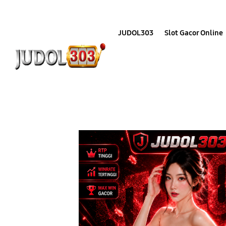
Skip
to
content
JUDOL303
Slot Gacor Online
Buka Info Lebih Lanjut