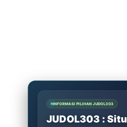
Layer Popup Close
INFORMASI PILIHAN JUDOL303
JUDOL303 : Situ