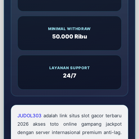
MINIMAL WITHDRAW
50.000 Ribu
LAYANAN SUPPORT
24/7
JUDOL303
adalah link situs slot gacor terbaru
2026 akses toto online gampang jackpot
dengan server internasional premium anti-lag.