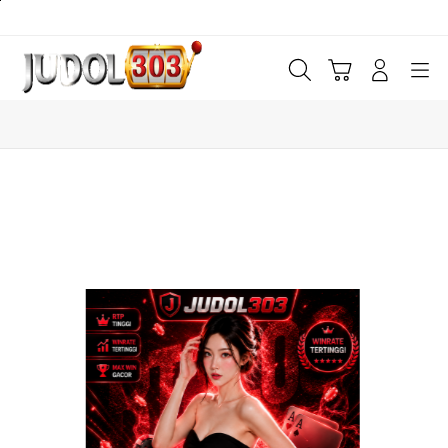
Skip
to
content
Cari
Troli
Login
Navigation
Buka Info Lebih Lanjut