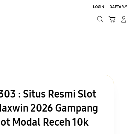
LOGIN
DAFTAR
Cari
Troli
Login/Sign-Up
Cari
03 : Situs Resmi Slot
Maxwin 2026 Gampang
ot Modal Receh 10k