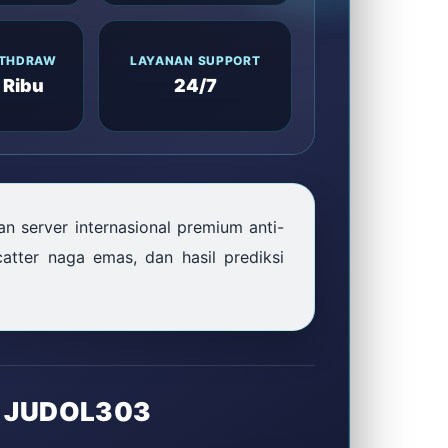
ITHDRAW
LAYANAN SUPPORT
 Ribu
24/7
n server internasional premium anti-
atter naga emas, dan hasil prediksi
A JUDOL303