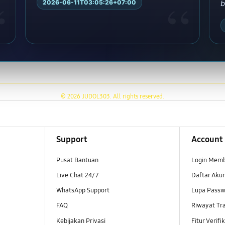
2026-06-11T03:05:26+07:00
b
© 2026 JUDOL303. All rights reserved.
Support
Account
Pusat Bantuan
Login Mem
Live Chat 24/7
Daftar Aku
WhatsApp Support
Lupa Passw
FAQ
Riwayat Tr
Kebijakan Privasi
Fitur Verifi