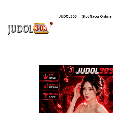
Skip
to
content
JUDOL303
Slot Gacor Online
Buka Info Lebih Lanjut