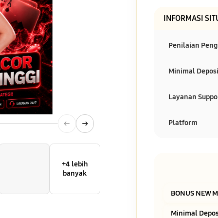
INFORMASI SIT
Penilaian Pen
Minimal Deposi
Layanan Suppo
Sebelumnya
Berikutnya
Platform
+4 lebih
banyak
BONUS NEW M
Minimal Depos